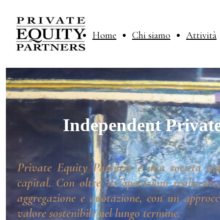
Home
Chi siamo
Attività
Independent Private
Private Equity Partners è una società ind
capital. Con oltre 70 operazioni realizzate
aggregazione e quotazione, con un approcci
valore sostenibile nel lungo termine.