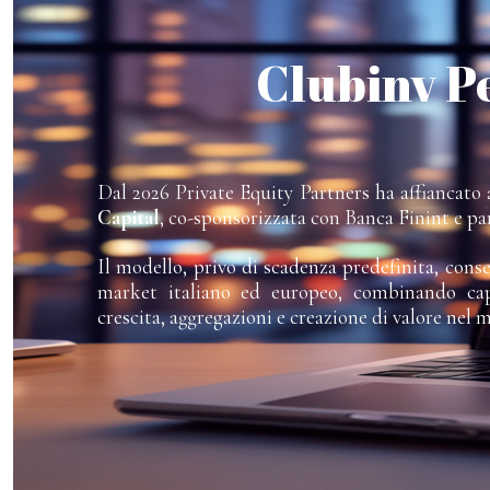
Clubinv P
Dal 2026 Private Equity Partners ha affiancato a
Capital
, co-sponsorizzata con Banca Finint e pa
Il modello, privo di scadenza predefinita, cons
market italiano ed europeo, combinando capi
crescita, aggregazioni e creazione di valore nel