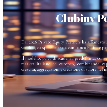
Clubinv P
Dal 2026 Private Equity Partners ha affiancato a
Capital
, co-sponsorizzata con Banca Finint e pa
Il modello, privo di scadenza predefinita, cons
market italiano ed europeo, combinando capi
crescita, aggregazioni e creazione di valore nel