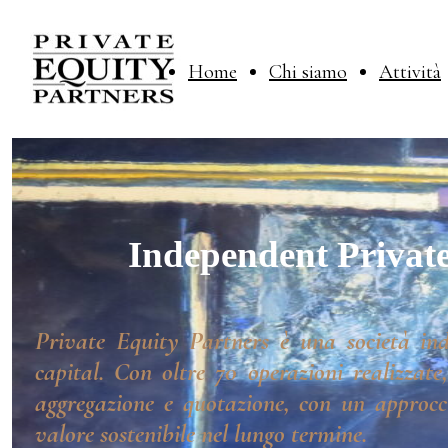
Home
Chi siamo
Attività
Independent Private
Private Equity Partners è una società ind
capital. Con oltre 70 operazioni realizzate
aggregazione e quotazione, con un approcci
valore sostenibile nel lungo termine.