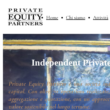
Home
Chi siamo
Attività
Independent Private
Private Equity Partners è una società ind
capital. Con oltre 70 operazioni realizzate
aggregazione e quotazione, con un approcci
valore sostenibile nel lungo termine.