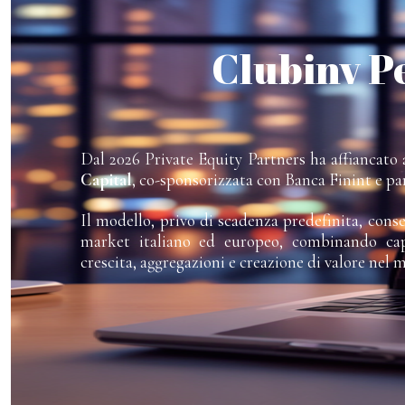
Clubinv P
Dal 2026 Private Equity Partners ha affiancato a
Capital
, co-sponsorizzata con Banca Finint e pa
Il modello, privo di scadenza predefinita, cons
market italiano ed europeo, combinando capi
crescita, aggregazioni e creazione di valore nel