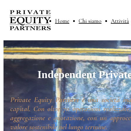
Home
Chi siamo
Attività
Independent Private
Private Equity Partners è una società ind
capital. Con oltre 70 operazioni realizzate
aggregazione e quotazione, con un approcci
valore sostenibile nel lungo termine.