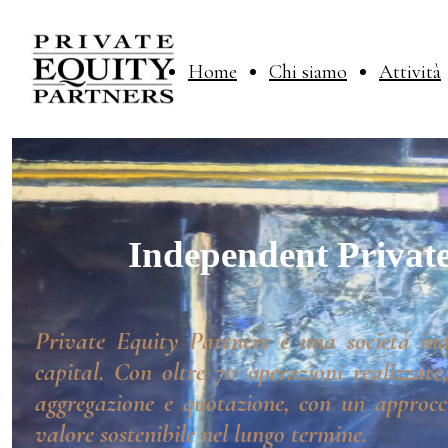
Home
Chi siamo
Attività
Independent Private
Private Equity Partners è una società ind
capital. Con oltre 70 operazioni realizzate
aggregazione e quotazione, con un approcci
valore sostenibile nel lungo termine.