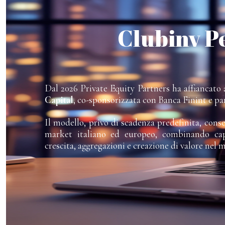
Clubinv P
Dal 2026 Private Equity Partners ha affiancato a
Capital
, co-sponsorizzata con Banca Finint e pa
Il modello, privo di scadenza predefinita, cons
market italiano ed europeo, combinando capi
crescita, aggregazioni e creazione di valore nel