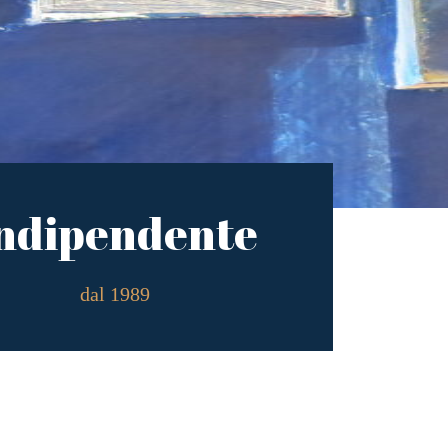
ndipendente
dal 1989