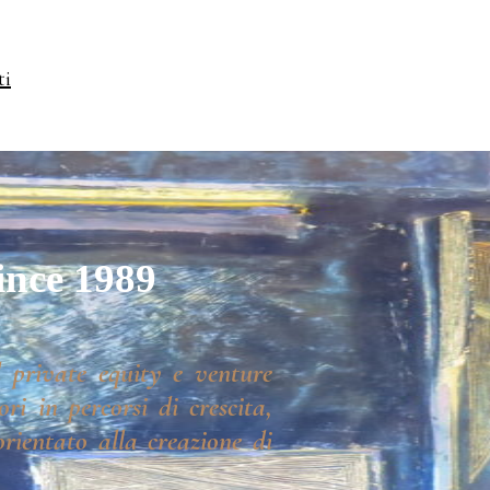
ti
ince 1989
 private equity e venture
ri in percorsi di crescita,
rientato alla creazione di