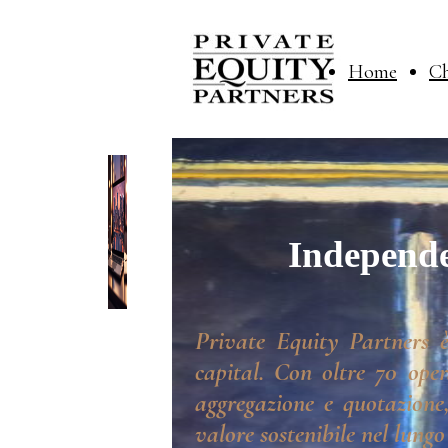
Home
Ch
Independe
Private Equity Partners è
capital. Con oltre 70 oper
aggregazione e quotazione,
valore sostenibile nel lungo