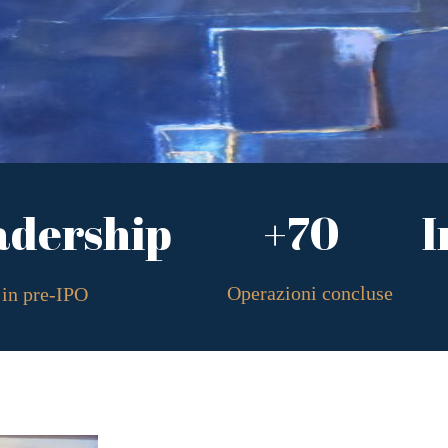
adership
+70
I
Operazioni concluse
in pre-IPO