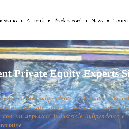
i siamo
Attività
Track record
News
Contat
nt Private Equity Experts S
 una società indipendente attiva dal 1989 nel
azioni realizzate, affianca imprese e imprendito
 con un approccio industriale indipendente e o
 termine.