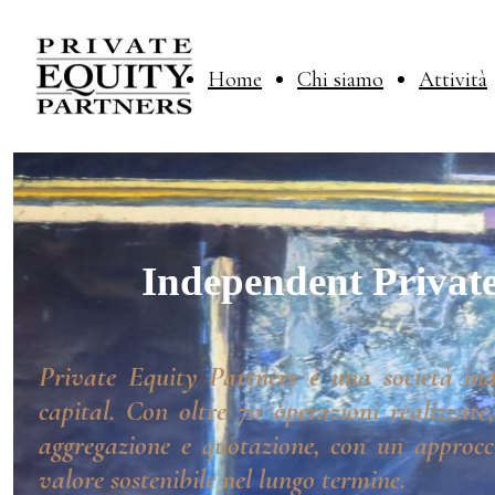
Home
Chi siamo
Attività
Independent Private
Private Equity Partners è una società ind
capital. Con oltre 70 operazioni realizzate
aggregazione e quotazione, con un approcci
valore sostenibile nel lungo termine.