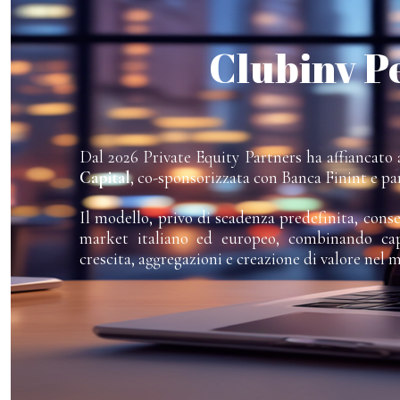
Clubinv P
Dal 2026 Private Equity Partners ha affiancato a
Capital
, co-sponsorizzata con Banca Finint e pa
Il modello, privo di scadenza predefinita, cons
market italiano ed europeo, combinando capi
crescita, aggregazioni e creazione di valore nel