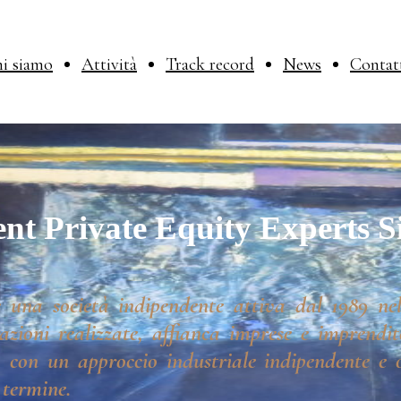
i siamo
Attività
Track record
News
Contat
nt Private Equity Experts S
 una società indipendente attiva dal 1989 nel
azioni realizzate, affianca imprese e imprendito
 con un approccio industriale indipendente e o
 termine.