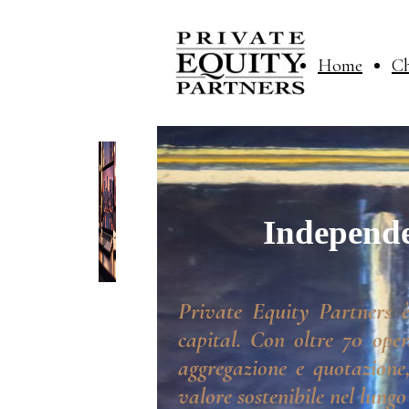
Home
Ch
Independe
Private Equity Partners è
capital. Con oltre 70 oper
aggregazione e quotazione,
valore sostenibile nel lungo