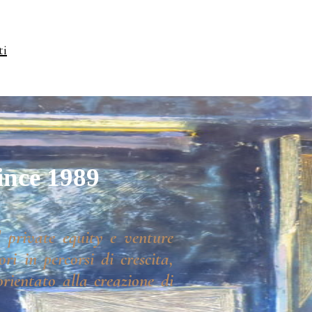
ti
ince 1989
 private equity e venture
ri in percorsi di crescita,
rientato alla creazione di