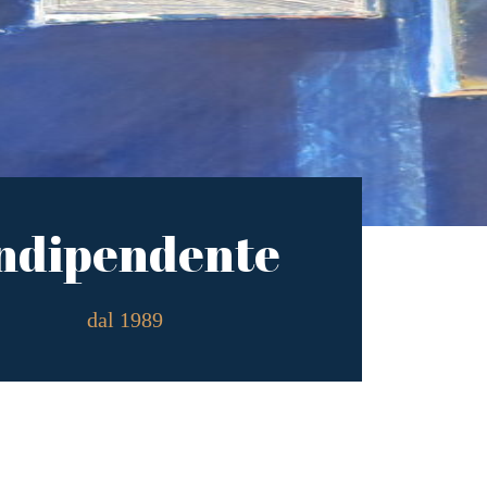
ndipendente
dal 1989