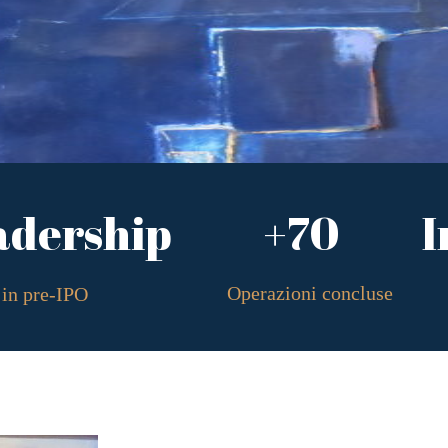
adership
+70
I
Operazioni concluse
in pre-IPO