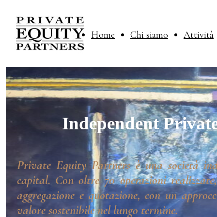
Home
Chi siamo
Attività
Independent Private
Private Equity Partners è una società ind
capital. Con oltre 70 operazioni realizzate
aggregazione e quotazione, con un approcci
valore sostenibile nel lungo termine.