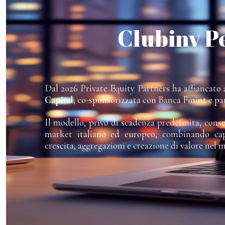
Clubinv P
Dal 2026 Private Equity Partners ha affiancato a
Capital
, co-sponsorizzata con Banca Finint e pa
Il modello, privo di scadenza predefinita, cons
market italiano ed europeo, combinando capi
crescita, aggregazioni e creazione di valore nel